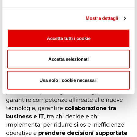
e
l
La trasformazione digitale non è mai solo
Mostra dettagli
c
tecnica. Servono
persone e competenze
in
o
grado di guidare l'innovazione con expertise
n
Accetta tutti i cookie
s
e responsabilità. Senza competenze
e
adeguate e cultura condivisa, nessun
n
progetto scalerà.
Accetta selezionati
s
o
È importante
comprendere il valore degli
Usa solo i cookie necessari
strumenti che si utilizzano
, attraverso
percorsi di upskilling e reskilling per
garantire competenze allineate alle nuove
tecnologie, garantire
collaborazione tra
business e IT
, tra chi decide e chi
implementa, per ridurre silos e inefficienze
operative e
prendere decisioni supportate