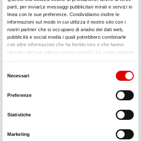
intelligenti e non come componenti isolati,
parti, per inviarLe messaggi pubblicitari mirati e servizi in
sono le più efficaci nella trasformazione
linea con le sue preferenze. Condividiamo inoltre le
digitale (2).
informazioni sul modo in cui utilizza il nostro sito con i
nostri partner che si occupano di analisi dei dati web,
pubblicità e social media i quali potrebbero combinarle
Innovare significa anche
gestire rischi e
con altre informazioni che ha fornito loro o che hanno
complessità
. Non tutte le scelte
raccolto dal suo utilizzo sui loro servizi. Se vuole saperne
tecnologiche vanno adottate subito, alcune
di più o negare il consenso a tutti o ad alcuni cookie,
richiedono governance, policy chiare e
clicchi qui
. Il consenso può essere espresso cliccando
S
controllo sui risultati, pertanto è
sul tasto “Accetta tutti”. Se non vuole i cookie di
Necessari
e
profilazione può cliccare il tasto "Usa solo i cookie
fondamentale definire priorità e confini,
l
necessari".
misurare gli impatti reali degli investimenti
e
Preferenze
z
tecnologici e responsabilizzare chi prende
i
decisioni.
o
Statistiche
n
3- Persone e competenze al
e
Marketing
centro
d