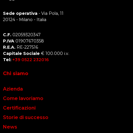
Sede operativa
- Via Pola, 11
20124 - Milano - Italia
C.F.
02059320347
P.IVA
01907670358
R.E.A.
RE-227516
Capitale Sociale
€ 100.000 i.v.
Tel:
+39 0522 232016
Chi siamo
Azienda
Come lavoriamo
Certificazioni
Storie di successo
News