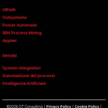
della competitività nel breve termine,
UiPath
ma crea anche le basi per una crescita
Outsystems
sostenibile nel lungo periodo.
Power Automate
IBM Process Mining
In sintesi, analizzare i processi aziendali
Appian
e usare tecnologie di Intelligent
Automation è un'opportunità per le
Servizi
aziende. Questo aiuta le aziende a non
System Integration
solo sopravvivere, ma anche a
Automazione dei processi
prosperare in un ambiente di business
Intelligenza Artificiale
complesso e sfidante.
©2026 OT Consulting
|
Privacy Policy
|
Cookie Policy
|