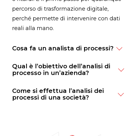
percorso di trasformazione digitale,
perché permette di intervenire con dati
reali alla mano.
Cosa fa un analista di processi?
Un analista di processi osserva, studia e
Qual è l’obiettivo dell’analisi di
rappresenta le attività che compongono
processo in un’azienda?
i flussi di lavoro aziendali. Lavora a
L’obiettivo principale dell’analisi di
Come si effettua l’analisi dei
stretto contatto con i team operativi per
processo è portare chiarezza, efficienza
processi di una società?
raccogliere informazioni, identificare
e controllo all’interno
inefficienze e proporre azioni di
L'analisi dei processi può essere fatta in
dell’organizzazione. Analizzare un
miglioramento.
vari modi. Si possono usare metodi
processo significa capire dove e come si
qualitativi, come workshop, interviste e
può migliorare: eliminare passaggi