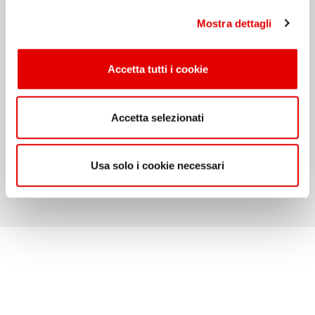
l
Mostra dettagli
c
o
n
Accetta tutti i cookie
s
e
n
Accetta selezionati
s
o
Usa solo i cookie necessari