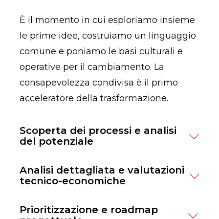
È il momento in cui esploriamo insieme
le prime idee, costruiamo un linguaggio
comune e poniamo le basi culturali e
operative per il cambiamento. La
consapevolezza condivisa è il primo
acceleratore della trasformazione.
Scoperta dei processi e analisi
del potenziale
Individuare dove intervenire è
Analisi dettagliata e valutazioni
fondamentale. UUtilizziamo un mix di
tecnico-economiche
metodi tradizionali e tecnologici. I
Entriamo nel cuore dell’analisi di
Prioritizzazione e roadmap
metodi tradizionali includono
processo aziendale, raccogliendo dati