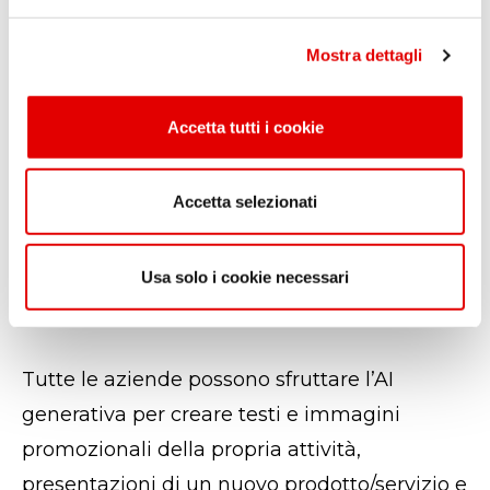
e
l
dati per fornire soluzioni finanziarie su
Mostra dettagli
c
misura e prevedere i comportamenti dei
o
clienti.
n
Accetta tutti i cookie
s
e
Nei settori
manifatturiero
,
automobilistico
n
Accetta selezionati
la progettazione assistita da sistemi di AI
s
generativa può velocizzare i tempi di
o
realizzazione di nuovi prodotti, offrendo
Usa solo i cookie necessari
nuove forme e nuovi modi di impiego.
Tutte le aziende possono sfruttare l’AI
generativa per creare testi e immagini
promozionali della propria attività,
presentazioni di un nuovo prodotto/servizio e