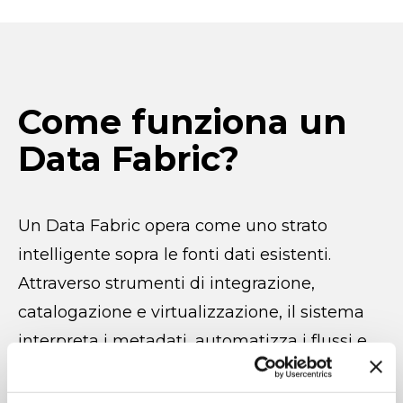
Le data fabric solutions permettono di
l’evoluzione continua del business.
mantenendo un controllo tecnologico
ottimizzare l’utilizzo delle risorse IT e di
centralizzato.
focalizzare gli investimenti su iniziative
È la soluzione ideale per aziende che
a maggior valore strategico.
Come funziona un
vogliono migliorare l’accesso ai dati
senza introdurre ulteriore complessità
Data Fabric?
organizzativa.
Un Data Fabric opera come uno strato
intelligente sopra le fonti dati esistenti.
Attraverso strumenti di integrazione,
catalogazione e virtualizzazione, il sistema
interpreta i metadati, automatizza i flussi e
rende i dati fruibili tramite
API
, dashboard e
servizi self-service.