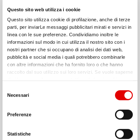
Questo sito web utilizza i cookie
La
data fabric architecture
si basa su
Questo sito utilizza cookie di profilazione, anche di terze
parti, per inviarLe messaggi pubblicitari mirati e servizi in
componenti modulari:
linea con le sue preferenze. Condividiamo inoltre le
informazioni sul modo in cui utilizza il nostro sito con i
layer di integrazione e virtualizzazione
nostri partner che si occupano di analisi dei dati web,
dei dati
pubblicità e social media i quali potrebbero combinarle
con altre informazioni che ha fornito loro o che hanno
gestione avanzata dei metadati
raccolto dal suo utilizzo sui loro servizi. Se vuole saperne
di più o negare il consenso a tutti o ad alcuni cookie,
servizi di sicurezza e governance
clicchi qui
. Il consenso può essere espresso cliccando
S
sul tasto “Accetta tutti”. Se non vuole i cookie di
Necessari
strumenti di orchestrazione e
e
profilazione può cliccare il tasto "Usa solo i cookie
l
automazione
necessari".
e
Preferenze
z
interfacce di accesso per utenti e
i
applicazioni
o
Statistiche