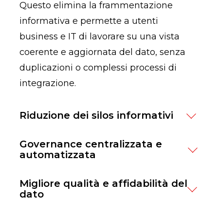
Questo elimina la frammentazione
informativa e permette a utenti
business e IT di lavorare su una vista
coerente e aggiornata del dato, senza
duplicazioni o complessi processi di
integrazione.
Riduzione dei silos informativi
Uno dei principali data fabric benefits è
Governance centralizzata e
la capacità di superare i silos
automatizzata
organizzativi e tecnologici.
Il Data Fabric consente di applicare
Migliore qualità e affidabilità del
Grazie a integrazione continua e
policy di sicurezza, qualità e compliance
dato
virtualizzazione, i dati rimangono nei
in modo uniforme su tutta l’architettura
sistemi di origine ma vengono messi in
La data fabric technology utilizza