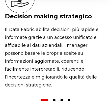
Decision making strategico
C
p
Il Data Fabric abilita decisioni più rapide e
In
informate grazie a un accesso unificato e
di
affidabile ai dati aziendali. I manager
pe
possono basare le proprie scelte su
cl
informazioni aggiornate, coerenti e
of
facilmente interpretabili, riducendo
l
l’incertezza e migliorando la qualità delle
fi
decisioni strategiche.