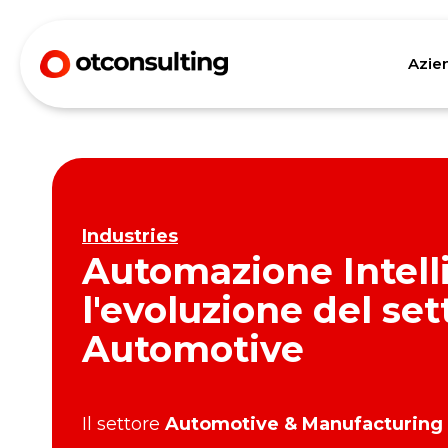
Azie
Industries
Automazione Intell
l'evoluzione del set
Automotive
Il settore
Automotive & Manufacturing