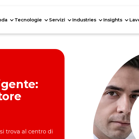
nda
Tecnologie
Servizi
Industries
Insights
Lav
Azienda
Tecnologie
Servizi
Industries
Insig
igente:
tore
si trova al centro di