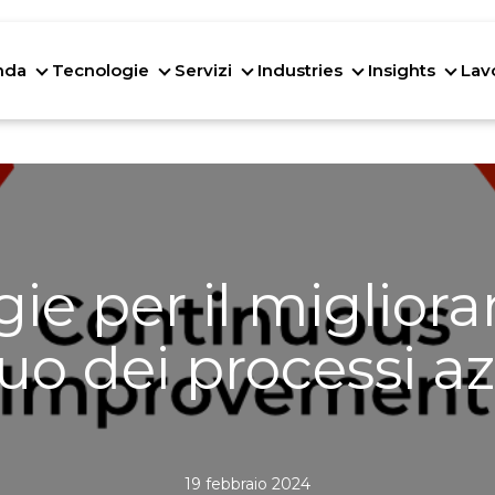
nda
Tecnologie
Servizi
Industries
Insights
Lav
Azienda
Tecnologie
Servizi
Industries
Insig
gie per il miglio
uo dei processi az
19 febbraio 2024