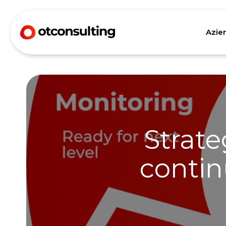
Azie
Strate
contin