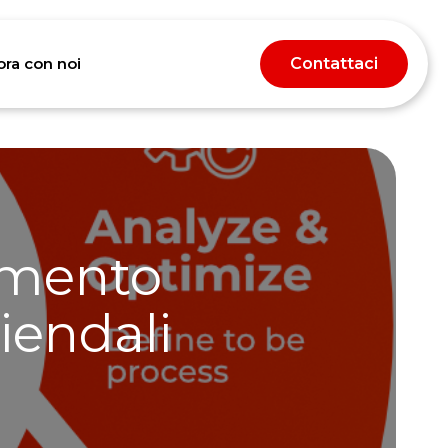
ora con noi
Contattaci
hts
ramento
iendali