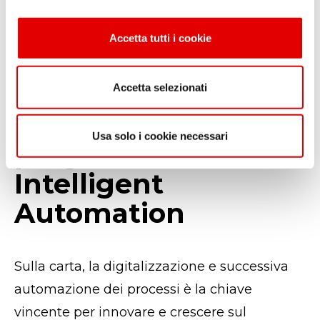
evolvendo ed è in grado di abbracciare
o
operazioni sempre più articolate e
n
Accetta tutti i cookie
s
complesse.
e
n
Come
Accetta selezionati
s
o
implementare un
Usa solo i cookie necessari
programma di
Intelligent
Automation
Sulla carta, la digitalizzazione e successiva
automazione dei processi è la chiave
vincente per innovare e crescere sul