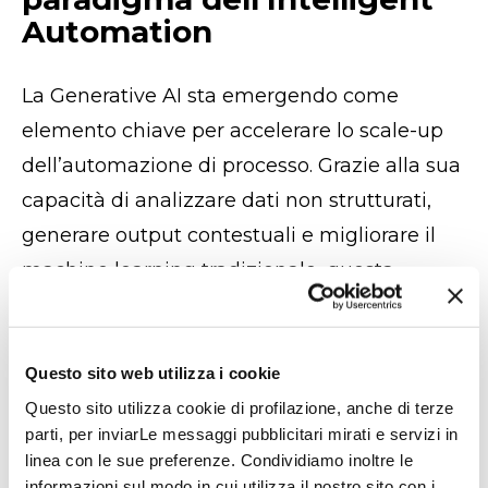
Automation
La Generative AI sta emergendo come
elemento chiave per accelerare lo scale-up
dell’automazione di processo. Grazie alla sua
capacità di analizzare dati non strutturati,
generare output contestuali e migliorare il
machine learning tradizionale, questa
tecnologia consente di affrontare con
efficacia casi complessi che superano le
possibilità dell'automazione tradizionale.
Questo sito web utilizza i cookie
Questo sito utilizza cookie di profilazione, anche di terze
Nuove logiche di
parti, per inviarLe messaggi pubblicitari mirati e servizi in
linea con le sue preferenze. Condividiamo inoltre le
elaborazione
informazioni sul modo in cui utilizza il nostro sito con i