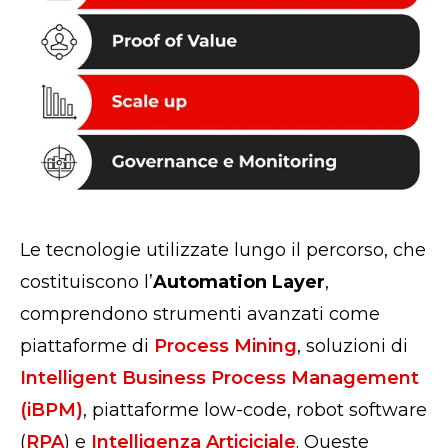
Le tecnologie utilizzate lungo il percorso, che
costituiscono l’
Automation Layer
,
comprendono strumenti avanzati come
piattaforme di
Process Mining
, soluzioni di
Intelligent Business Process Management
(iBPM)
, piattaforme low-code, robot software
(
RPA
) e
Intelligenza Articiciale
. Queste