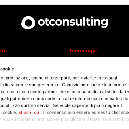
mo
Tecnologie
UiPath
 cookie
voriamo
Outsystems
 di profilazione, anche di terze parti, per inviarLe messaggi
azioni
Power Automate
i in linea con le sue preferenze. Condividiamo inoltre le informazi
nostro sito con i nostri partner che si occupano di analisi dei dati
i successo
IBM Process Mining
 quali potrebbero combinarle con altre informazioni che ha fornito
Appian
o utilizzo sui loro servizi. Se vuole saperne di più o negare il
ni cookie,
clicchi qui
. Il consenso può essere espresso cliccand
n vuole i cookie di profilazione può cliccare il tasto "Usa solo i c