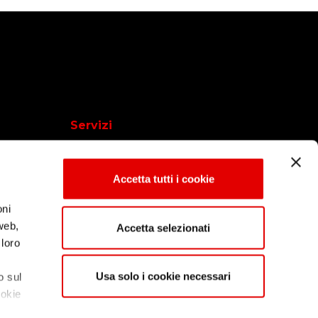
Servizi
System Integration
Accetta tutti i cookie
Automazione dei processi
Intelligenza Artificiale
oni
 web,
Accetta selezionati
 loro
Usa solo i cookie necessari
o sul
ookie