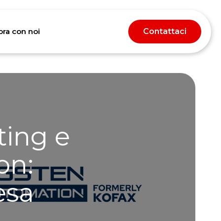
ora con noi
Contattaci
hts
ting e
on:
esa