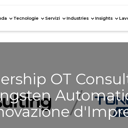
nda
Tecnologie
Servizi
Industries
Insights
Lav
Azienda
Tecnologie
Servizi
Industries
Insig
ership OT Consul
ngsten Automati
novazione d'Impr