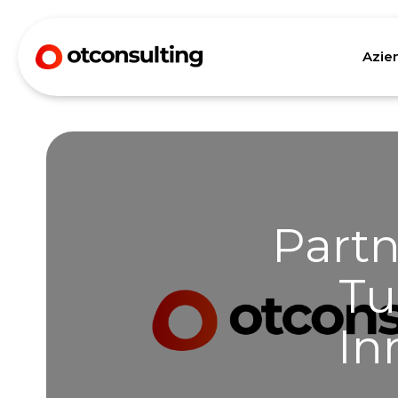
Azie
Partn
Tu
In