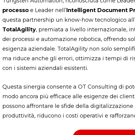
Tungsten Automation, riconosciuta come Leader 
processo
e Leader nell’
Intelligent Document P
questa partnership un know-how tecnologico all
TotalAgility
, premiata a livello internazionale, in
dei processi e automazione robotica, offrendo solu
esigenza aziendale. TotalAgility non solo semplifi
ma riduce anche gli errori, ottimizza i tempi di 
con i sistemi aziendali esistenti.
Questa sinergia consente a OT Consulting di pote
modo ancora più efficace alle esigenze dei clien
possono affrontare le sfide della digitalizzazion
produttività, riducono i costi operativi e rafforz