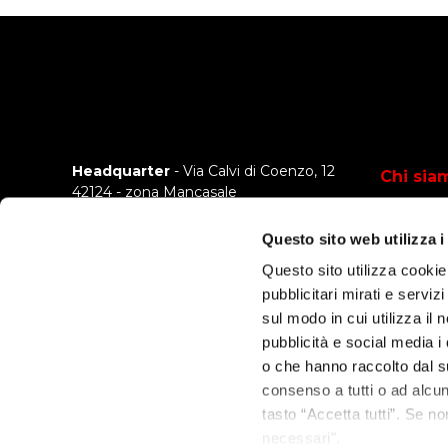
Headquarter
- Via Calvi di Coenzo, 12
Chi sia
42124 - zona Mancasale
Reggio Emilia - Italia
Azienda
Questo sito web utilizza i
Come la
Sede operativa
- Via Pola, 11
Questo sito utilizza cookie
20124 - Milano - Italia
Certific
pubblicitari mirati e serviz
sul modo in cui utilizza il 
Storie d
C.F.
02059320347
pubblicità e social media i
News
P.IVA
01907670358
o che hanno raccolto dal su
R.E.A.
RE-227516
consenso a tutti o ad alcu
Capitale Sociale
€ 100.000 i.v.
tasto “Accetta tutti”. Se no
Tel:
+39 0522 232016
necessari".