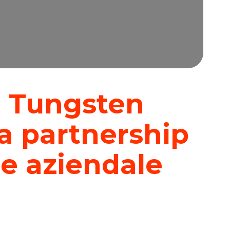
e Tungsten
a partnership
ne aziendale