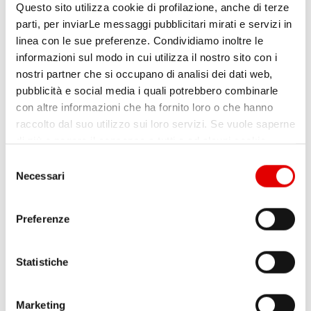
come scalare l’Intelligent Process
Questo sito utilizza cookie di profilazione, anche di terze
Automation in modo sostenibile,
parti, per inviarLe messaggi pubblicitari mirati e servizi in
linea con le sue preferenze. Condividiamo inoltre le
la metodologia adottata, i risultati
informazioni sul modo in cui utilizza il nostro sito con i
nostri partner che si occupano di analisi dei dati web,
ottenuti e le prospettive future nel
pubblicità e social media i quali potrebbero combinarle
settore Energy.
con altre informazioni che ha fornito loro o che hanno
raccolto dal suo utilizzo sui loro servizi. Se vuole saperne
Speakers:
di più o negare il consenso a tutti o ad alcuni cookie,
clicchi qui
. Il consenso può essere espresso cliccando
S
sul tasto “Accetta tutti”. Se non vuole i cookie di
Necessari
e
Angelo Sala
,
IT Energy Markets Lead,
profilazione può cliccare il tasto "Usa solo i cookie
l
Nadara
necessari".
e
Preferenze
Francesco Monducci
,
Strategic Account
z
i
Executive, OT Consulting
o
Statistiche
n
IPA 2026 sarà un’occasione per condividere
e
Marketing