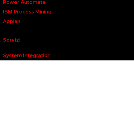
Power Automate
IBM Process Mining
Appian
Servizi
System Integration
Automazione dei processi
Intelligenza Artificiale
©2026 OT Consulting
|
Privacy Policy
|
Cookie Policy
|
Informative
|
Codice Etico
|
Whistleblowing