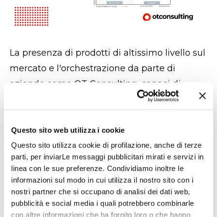
La presenza di prodotti di altissimo livello sul
mercato e l'orchestrazione da parte di
aziende come OT Consulting, capaci di
gestire al meglio queste risorse, ha fatto in
modo che la trasformazione digitale
trasformasse il knowhow acquisito in enormi
Questo sito web utilizza i cookie
benefici. Essere precursori e cercare la
Questo sito utilizza cookie di profilazione, anche di terze
parti, per inviarLe messaggi pubblicitari mirati e servizi in
collaborazione con le aziende che saranno
linea con le sue preferenze. Condividiamo inoltre le
poi riconosciute leader nel loro settore è una
informazioni sul modo in cui utilizza il nostro sito con i
sfida che OT Consulting si pone come
nostri partner che si occupano di analisi dei dati web,
pubblicità e social media i quali potrebbero combinarle
costante stimolo per proporre ai propri clienti
con altre informazioni che ha fornito loro o che hanno