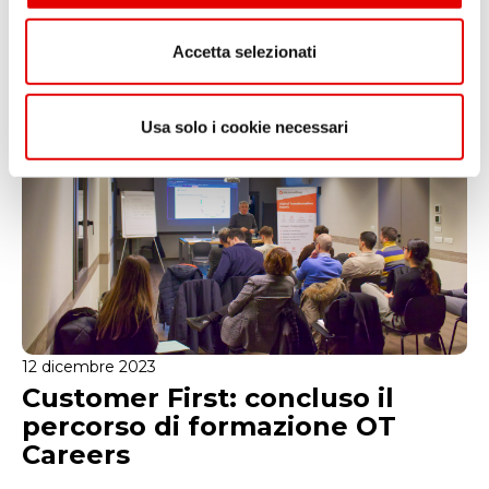
Related posts
e
n
Accetta selezionati
s
o
Usa solo i cookie necessari
12 dicembre 2023
Customer First: concluso il
percorso di formazione OT
Careers