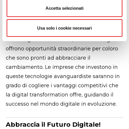
ridefinire il modo in cui le imprese operano.
n
Accetta selezionati
s
Dall'Intelligenza Artificiale alla sicurezza
o
digitale, dall'edge computing alla
Usa solo i cookie necessari
connessione 5G ultraveloce, insieme
all'Intelligent Automation,
i trend emergenti
offrono opportunità straordinarie per coloro
che sono pronti ad abbracciare il
cambiamento. Le imprese che investono in
queste tecnologie avanguardiste saranno in
grado di cogliere i vantaggi competitivi che
la digital transformation offre, guidando il
successo nel mondo digitale in evoluzione.
Abbraccia il Futuro Digitale!