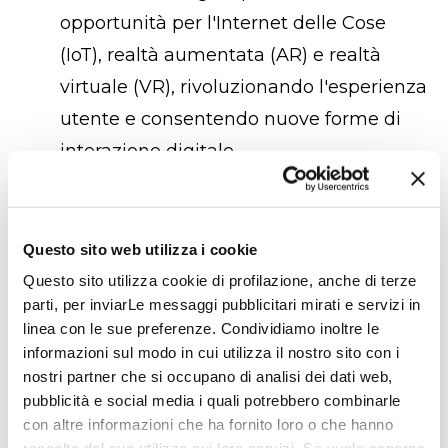
opportunità per l'Internet delle Cose
(IoT), realtà aumentata (AR) e realtà
virtuale (VR), rivoluzionando l'esperienza
utente e consentendo nuove forme di
interazione digitale.
Esperienze utente immersive
La digital transformation non riguarda
Questo sito web utilizza i cookie
solo l'efficienza operativa, ma anche
Questo sito utilizza cookie di profilazione, anche di terze
l'esperienza utente. Le imprese stanno
parti, per inviarLe messaggi pubblicitari mirati e servizi in
investendo sempre di più in esperienze
linea con le sue preferenze. Condividiamo inoltre le
utente immersive, utilizzando la realtà
informazioni sul modo in cui utilizza il nostro sito con i
nostri partner che si occupano di analisi dei dati web,
aumentata, la realtà virtuale e
pubblicità e social media i quali potrebbero combinarle
l'interfaccia utente basata su voce per
con altre informazioni che ha fornito loro o che hanno