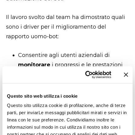
Il lavoro svolto dal team ha dimostrato quali
sono i driver per il miglioramento del
rapporto uomo-bot:
Consentire agli utenti aziendali di
monitorare
i progressi e le prestazioni
dell'attività robotica nel tempo.
Gestire le eccezioni BOT con particolare
Questo sito web utilizza i cookie
attenzione alla
tracciabilità
nel caso in
Questo sito utilizza cookie di profilazione, anche di terze
cui siano necessarie escalation a causa
parti, per inviarLe messaggi pubblicitari mirati e servizi in
dei rischi di non conformità agli SLA.
linea con le sue preferenze. Condividiamo inoltre le
informazioni sul modo in cui utilizza il nostro sito con i
Semplificare
la governance della
nostri partner che si occupano di analisi dei dati web,