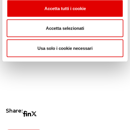
aziende di raggiungere nuovi livelli di
n
Accetta tutti i cookie
efficienza, competitività e successo
s
e
nel
panorama attuale.
n
Accetta selezionati
s
o
Usa solo i cookie necessari
Contattaci per saperne di più.
Share: