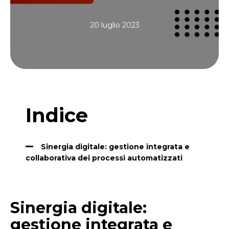
20 luglio 2023
Indice
Sinergia digitale: gestione integrata e
collaborativa dei processi automatizzati
(3/3) Sinergia Digitale: Gestione Integrata
e Collaborativa dei Processi Automatizzati
Sinergia digitale:
Contattaci per saperne di più.
gestione integrata e