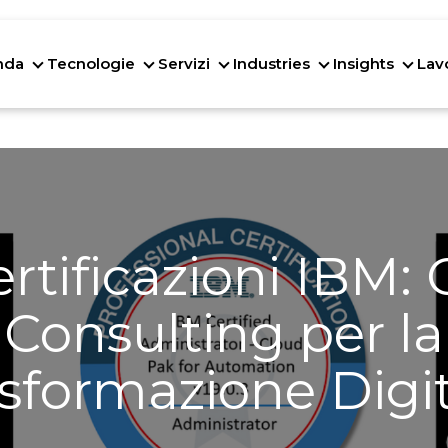
nda
Tecnologie
Servizi
Industries
Insights
Lav
Azienda
Tecnologie
Servizi
Industries
Insig
rtificazioni IBM:
Consulting per la
sformazione Digi