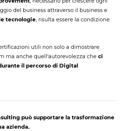
mprovement
, necessario per crescere ogni
aggio del business attraverso il business e
le tecnologie
, risulta essere la condizione
rtificazioni utili non solo a dimostrare
eam ma anche quell'autorevolezza che
ci
durante il percorso di Digital
sulting può supportare la trasformazione
tua azienda.