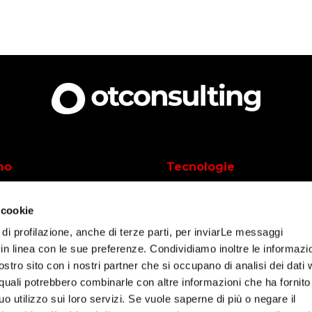
mo
Tecnologie
UiPath
 cookie
voriamo
Outsystems
 di profilazione, anche di terze parti, per inviarLe messaggi
azioni
Power Automate
i in linea con le sue preferenze. Condividiamo inoltre le informazi
nostro sito con i nostri partner che si occupano di analisi dei dati
i successo
IBM Process Mining
 quali potrebbero combinarle con altre informazioni che ha fornito
Appian
o utilizzo sui loro servizi. Se vuole saperne di più o negare il