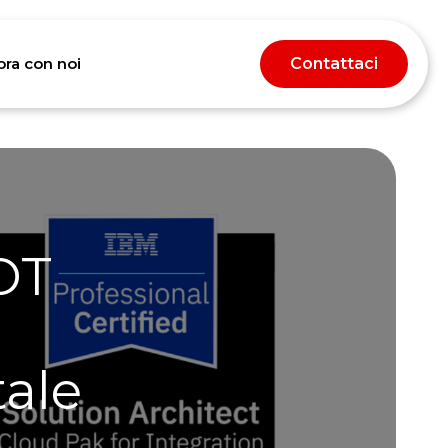
ora con noi
Contattaci
hts
 OT
tale