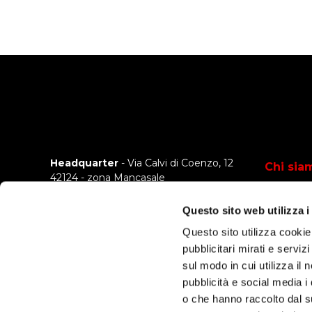
Headquarter
- Via Calvi di Coenzo, 12
Chi sia
42124 - zona Mancasale
Reggio Emilia - Italia
Azienda
Questo sito web utilizza i
Come la
Sede operativa
- Via Pola, 11
Questo sito utilizza cookie
20124 - Milano - Italia
Certific
pubblicitari mirati e serviz
sul modo in cui utilizza il 
Storie d
C.F.
02059320347
pubblicità e social media i
News
P.IVA
01907670358
o che hanno raccolto dal su
R.E.A.
RE-227516