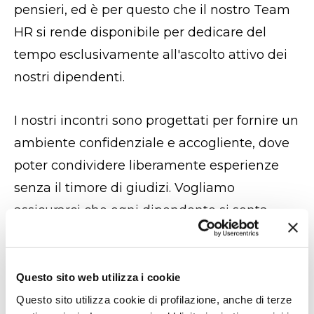
pensieri, ed è per questo che il nostro Team
HR si rende disponibile per dedicare del
tempo esclusivamente all'ascolto attivo dei
nostri dipendenti.
I nostri incontri sono progettati per fornire un
ambiente confidenziale e accogliente, dove
poter condividere liberamente esperienze
senza il timore di giudizi. Vogliamo
assicurarci che ogni dipendente si senta
ascoltato, supportato e libero di esprimersi.
Un invito
Questo sito web utilizza i cookie
all'apertura
Questo sito utilizza cookie di profilazione, anche di terze