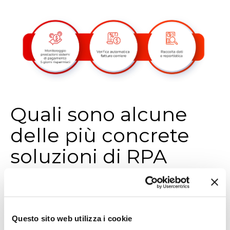
Quali sono alcune
delle più concrete
soluzioni di RPA
implementate da OT
Consulting per il
finance
Questo sito web utilizza i cookie