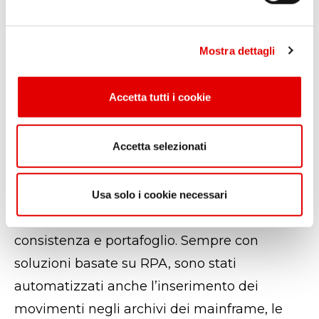
rendiconti/operazioni svolte in un certo
e
l
intervallo temporale e generano rapporti.
Mostra dettagli
c
Tutte le valutazioni, così, vengono
o
velocizzate, come nel caso delle richieste di
n
Accetta tutti i cookie
s
finanziamenti.
e
n
Accetta selezionati
Altri casi reali di processi che hanno
s
beneficiato dell’automazione RPA sono la
o
cancellazione delle ipoteche
e la gestione
Usa solo i cookie necessari
delle
sofferenze
con il controllo di saldi,
consistenza e portafoglio. Sempre con
soluzioni basate su RPA, sono stati
automatizzati anche l’inserimento dei
movimenti negli archivi dei mainframe, le