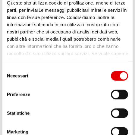
Questo sito utilizza cookie di profilazione, anche di terze
parti, per inviarLe messaggi pubblicitari mirati e servizi in
Molti dei processi amministrativi e contabili
linea con le sue preferenze. Condividiamo inoltre le
informazioni sul modo in cui utilizza il nostro sito con i
delle banche sono ripetitivi e regolamentati,
nostri partner che si occupano di analisi dei dati web,
quindi automatizzabili con software RPA. Per
pubblicità e social media i quali potrebbero combinarle
esempio, nell’acquisizione dell’
anagrafica
con altre informazioni che ha fornito loro o che hanno
raccolto dal suo utilizzo sui loro servizi. Se vuole saperne
dei clienti
apposite applicazioni controllano
di più o negare il consenso a tutti o ad alcuni cookie,
i dati in entrata confrontando quelli ottenuti
clicchi qui
. Il consenso può essere espresso cliccando
S
dall’Agenzia delle Entrate con quelli della
sul tasto “Accetta tutti”. Se non vuole i cookie di
Necessari
e
profilazione può cliccare il tasto "Usa solo i cookie
centrale rischi
.
l
necessari".
e
Preferenze
z
Quando occorre creare un fascicolo con i
i
documenti di un cliente, soluzioni di
Robotic
o
Statistiche
n
Process Automation
di OT Consulting
e
raccolgono automaticamente
Marketing
d