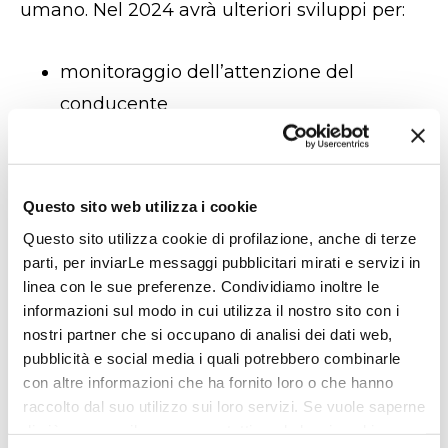
umano. Nel 2024 avrà ulteriori sviluppi per:
monitoraggio dell’attenzione del
conducente
riconoscimento automatico dei segnali
stradali
Questo sito web utilizza i cookie
parcheggio automatico
Questo sito utilizza cookie di profilazione, anche di terze
frenate di emergenza
parti, per inviarLe messaggi pubblicitari mirati e servizi in
linea con le sue preferenze. Condividiamo inoltre le
mantenimento avanzato della corsia
informazioni sul modo in cui utilizza il nostro sito con i
nostri partner che si occupano di analisi dei dati web,
pubblicità e social media i quali potrebbero combinarle
Nella guida autonoma l’automezzo compie
con altre informazioni che ha fornito loro o che hanno
manovre complesse. Il trend porterà a
raccolto dal suo utilizzo sui loro servizi. Se vuole saperne
un’ulteriore messa a punto di azioni da
di più o negare il consenso a tutti o ad alcuni cookie,