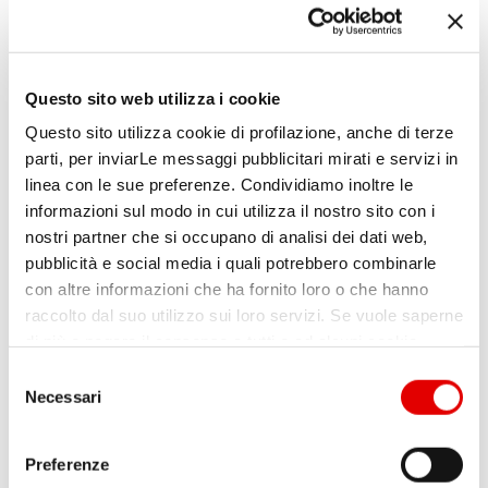
acquisti, visitando più spesso i punti vendita
e così via. Anche se rappresentano in
qualche modo gli antesignani della
Questo sito web utilizza i cookie
gamification, non sono una novità per sé,
Questo sito utilizza cookie di profilazione, anche di terze
tuttavia nel mondo phygital
hanno
parti, per inviarLe messaggi pubblicitari mirati e servizi in
linea con le sue preferenze. Condividiamo inoltre le
conosciuto nuova fortuna
, grazie alle
informazioni sul modo in cui utilizza il nostro sito con i
opportunità offerte dalle piattaforme digitali.
nostri partner che si occupano di analisi dei dati web,
pubblicità e social media i quali potrebbero combinarle
con altre informazioni che ha fornito loro o che hanno
Attraverso un sistema di gestione dei
raccolto dal suo utilizzo sui loro servizi. Se vuole saperne
programmi fedeltà, infatti, è possibile
di più o negare il consenso a tutti o ad alcuni cookie,
moltiplicare i touch point con il cliente /
clicchi qui
. Il consenso può essere espresso cliccando
S
sul tasto “Accetta tutti”. Se non vuole i cookie di
Necessari
utente
, per esempio attraverso l’invio di
e
profilazione può cliccare il tasto "Usa solo i cookie
l
newsletter, ma anche di promozioni
necessari".
e
Preferenze
dedicate sia in caso di spese particolarmente
z