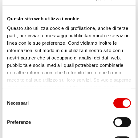
remoto.
Questo sito web utilizza i cookie
La normativa UNECE (United Nation
Questo sito utilizza cookie di profilazione, anche di terze
Economic Council for Europe) è stata
parti, per inviarLe messaggi pubblicitari mirati e servizi in
introdotta per contrastare principalmente
linea con le sue preferenze. Condividiamo inoltre le
due tipi di attacchi: il primo è rivolto alla
informazioni sul modo in cui utilizza il nostro sito con i
nostri partner che si occupano di analisi dei dati web,
protezione delle tecnologie di bordo che
pubblicità e social media i quali potrebbero combinarle
assistono il guidatore (attacchi tramite il Gps,
con altre informazioni che ha fornito loro o che hanno
il Wi-Fi, il Bluetooth, la connettività da
raccolto dal suo utilizzo sui loro servizi. Se vuole saperne
di più o negare il consenso a tutti o ad alcuni cookie,
veicolo a veicolo e l’ingresso nell’autovettura
clicchi qui
. Il consenso può essere espresso cliccando
S
senza chiave); il secondo nasce con l'intento
sul tasto “Accetta tutti”. Se non vuole i cookie di
Necessari
e
di garantire la cybersecurity a quegli aspetti
profilazione può cliccare il tasto "Usa solo i cookie
l
necessari".
di connettività che interessano i livelli
e
Preferenze
z
più meccanici del veicolo (attacchi alla
i