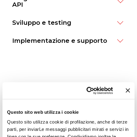
API
Definiamo le API e i flussi di dati
Sviluppo e testing
necessari.
Realizziamo e testiamo le integrazioni,
Implementazione e supporto
assicurando la massima sicurezza e
Distribuzione della soluzione in
conformità.
ambiente produttivo, con monitoraggio
continuo per ottimizzare le
performance. I nostri esperti sono
sempre a supporto del cliente anche
dopo il go live per garantire il successo a
Questo sito web utilizza i cookie
lungo termine dell'automazione.
Questo sito utilizza cookie di profilazione, anche di terze
parti, per inviarLe messaggi pubblicitari mirati e servizi in
Soluzioni collegate
linea con le sue preferenze. Condividiamo inoltre le