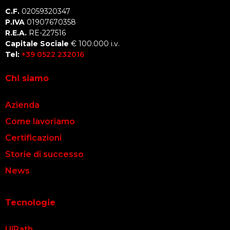
C.F.
02059320347
P.IVA
01907670358
R.E.A.
RE-227516
Capitale Sociale
€ 100.000 i.v.
Tel:
+39 0522 232016
Chi siamo
Azienda
Come lavoriamo
Certificazioni
Storie di successo
News
Tecnologie
UiPath