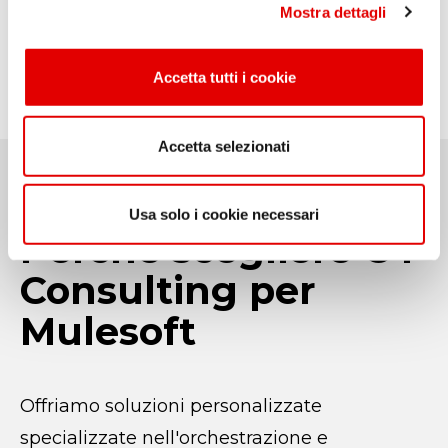
Scopri di più
Sc
Mostra dettagli
c
o
n
Accetta tutti i cookie
s
e
n
Accetta selezionati
s
o
Usa solo i cookie necessari
Perché scegliere OT
Consulting per
Mulesoft
Offriamo soluzioni personalizzate
specializzate nell'orchestrazione e